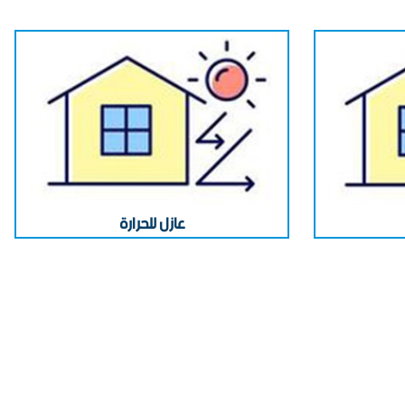
عازل للبرد
في الأردن UPVC شبابيك
UPV مصنع شبابيك