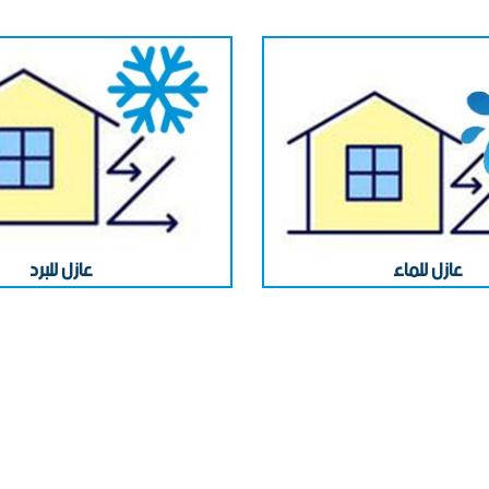
ضد الرياح
عازل للماء
في الأردن C